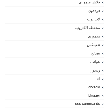
فلاش ميمورى
فودفون
لاب توب
محفظة الكترونية
ميمورى
نتفيلكس
نصائح
هواتف
ويندوز
ai
android
blogger
dos commands