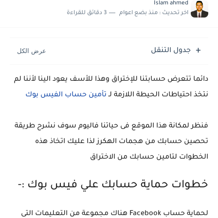
حل مشكلة : تم حجز الشحنة جمارك الوارد القاهرة مكتب فرز القاهرة
Islam ahmed
اخر تحديث :
منذ بضع اعوام
3 دقائق للقراءة
حل مشاكل كاميرا هاتف سامسونج S25 الترا
جدول التنقل
دائما تتعرض حسابتنا للإختراق وهذا للأسف يعود الينا لأننا لم
نتخذ احتياطات الحيطة اللازمة لـ
تأمين حساب الفيس بوك
فنظر لمكانة هذا الموقع فى حياتنا فاليوم سوف نشرح طريقة
تحصين حسابك من هجمات الهكرز لذا عليك اتخاذ هذه
الخطوات لتامين حسابك من الاختراق
خطوات حماية حسابك علي فيس بوك :-
لحماية حساب Facebook هناك مجموعة من التعليمات التى