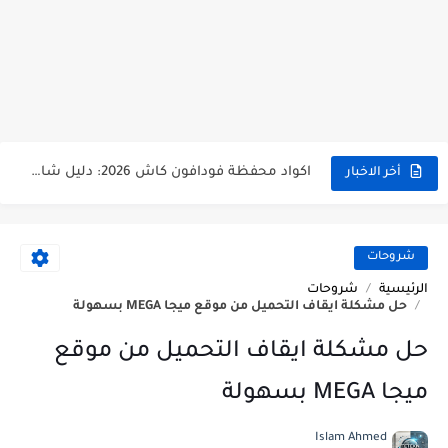
اكواد محفظة وي كاش الأكثر استخداما - تعرف عليها الان
اكواد محفظة فودافون كاش 2026: دليل شامل من التفعيل حتى السحب من atm - تقناوي
أخر الاخبار
توقف محفظة بنك cib عن العمل بداية من ابريل 2026
تجربة شراء من موقع تيمو temu مصر - تقناوي
شروحات
الرئيسية
شروحات
ازاي اعرف امكانيات اللاب توب أو الكمبيوتر بتاعي؟ طرق سهلة على كل نسخ ويندوز
حل مشكلة ايقاف التحميل من موقع ميجا MEGA بسهولة
ليه الموبايل الأندرويد بقى بطيء وبيهَنج؟ تجارب وحلول واقعية لحل هذه المشكلة
حل مشكلة ايقاف التحميل من موقع
ليه بطارية الموبايل بتخلص بسرعة؟ تجارب حقيقية وحلول عملية لمستخدمي أندرويد
ميجا MEGA بسهولة
وظائف البنك الاهلى المصري NBE لحديثي التخرج 2026 | تقناوي
Islam Ahmed