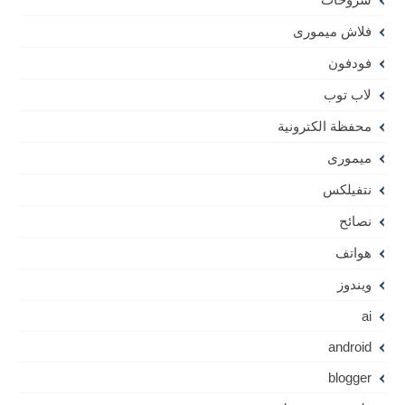
فلاش ميمورى
فودفون
لاب توب
محفظة الكترونية
ميمورى
نتفيلكس
نصائح
هواتف
ويندوز
ai
android
blogger