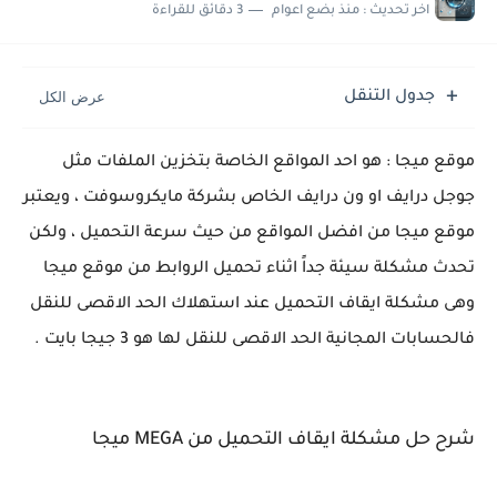
حل مشكلة : تم حجز الشحنة جمارك الوارد القاهرة مكتب فرز القاهرة
اخر تحديث :
منذ بضع اعوام
3 دقائق للقراءة
حل مشاكل كاميرا هاتف سامسونج S25 الترا
جدول التنقل
موقع ميجا : هو احد المواقع الخاصة بتخزين الملفات مثل
جوجل درايف او ون درايف الخاص بشركة مايكروسوفت ، ويعتبر
موقع ميجا من افضل المواقع من حيث سرعة التحميل ، ولكن
تحدث مشكلة سيئة جداً اثناء تحميل الروابط من موقع ميجا
وهى مشكلة ايقاف التحميل عند استهلاك الحد الاقصى للنقل
فالحسابات المجانية الحد الاقصى للنقل لها هو 3 جيجا بايت .
شرح حل مشكلة ايقاف التحميل من MEGA ميجا