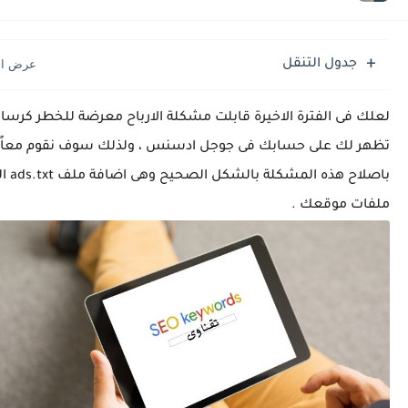
حل مشكلة : تم حجز الشحنة جمارك الوارد القاهرة مكتب فرز القاهرة
حل مشاكل كاميرا هاتف سامسونج S25 الترا
جدول التنقل
لعلك فى الفترة الاخيرة قابلت مشكلة الارباح معرضة للخطر كرسال
تظهر لك على حسابك فى جوجل ادسنس ، ولذلك سوف نقوم معاً
باصلاح هذه المشكلة بالشكل ال
ملفات موقعك .