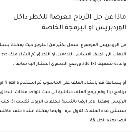
اضافة ملف الربوت تكست .
ماذا عن حل الأرباح معرضة للخطر داخل
الوردبريس او البرمجة الخاصة
فى الوردبريس الموضوع اسهل بكثير من البلوجر حيث يمكنك ببسا
الذهاب الى الملف الاساسى للدومين او النطاق ثم انشاء ملف txt
واعادة تسميته ads.txt ووضع المحتوى المشار اليه سابقا .
أو ببساطة قم بانشاء الملف ع
برنامج ftp وقم برفع الملف مباشرة الى حيث تتواجد ملفات النطاق
الرئيسي وهكذا الامر ايضا بالنسبة للملفات الربوت تكست اذا كنت
ستنشئ هذه الملفات للاول مرة ، وايضا يمكنك انشاء ملف هاكت
ايضا بهذه الطريقة .