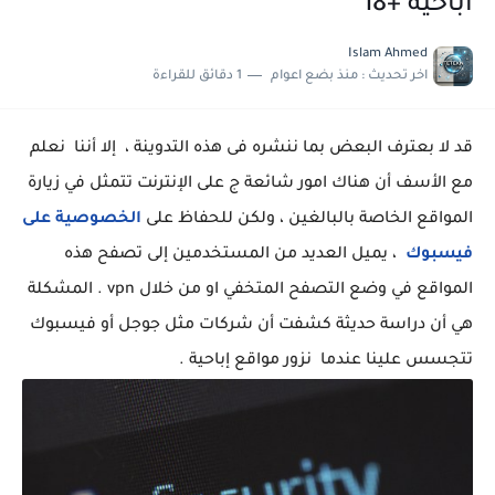
اباحية +18
حل مشكلة : تم حجز الشحنة جمارك الوارد القاهرة مكتب فرز القاهرة
حل مشاكل كاميرا هاتف سامسونج S25 الترا
Islam Ahmed
اخر تحديث :
منذ بضع اعوام
1 دقائق للقراءة
قد لا بعترف البعض بما ننشره فى هذه التدوينة ، إلا أننا نعلم
مع الأسف أن هناك امور شائعة ج على الإنترنت تتمثل في زيارة
المواقع الخاصة بالبالغين ، ولكن للحفاظ على
الخصوصية على
فيسبوك
، يميل العديد من المستخدمين إلى تصفح هذه
المواقع في وضع التصفح المتخفي او من خلال vpn . المشكلة
هي أن دراسة حديثة كشفت أن شركات مثل جوجل أو فيسبوك
تتجسس علينا عندما نزور مواقع إباحية .