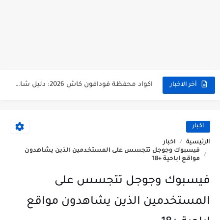
اكواد محفظة وي كاش الأكثر استخداما - تعرف عليها الان
اكواد محفظة فودافون كاش 2026: دليل شامل من التفعيل حتى السحب من atm - تقناوي
أخر الاخبار
توقف محفظة بنك cib عن العمل بداية من ابريل 2026
تجربة شراء من موقع تيمو temu مصر - تقناوي
اخبار
الرئيسية
اخبار
ازاي اعرف امكانيات اللاب توب أو الكمبيوتر بتاعي؟ طرق سهلة على كل نسخ ويندوز
فيسبوك وجوجل تتجسس على المستخدمين الذين يشاهدون
مواقع اباحية +18
ليه الموبايل الأندرويد بقى بطيء وبيهَنج؟ تجارب وحلول واقعية لحل هذه المشكلة
فيسبوك وجوجل تتجسس على
ليه بطارية الموبايل بتخلص بسرعة؟ تجارب حقيقية وحلول عملية لمستخدمي أندرويد
المستخدمين الذين يشاهدون مواقع
وظائف البنك الاهلى المصري NBE لحديثي التخرج 2026 | تقناوي