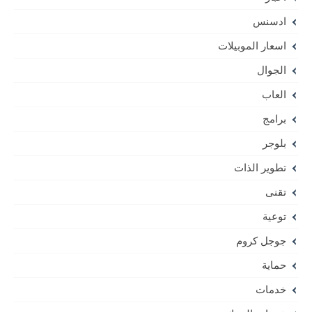
ادسنس
اسعار الموبيلات
الجوال
العاب
برامج
بلوجر
تطوير الذات
تقنى
توعية
جوجل كروم
حماية
خدمات