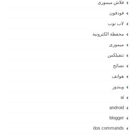
فلاش ميمورى
فودفون
لاب توب
محفظة الكترونية
ميمورى
نتفيلكس
نصائح
هواتف
ويندوز
ai
android
blogger
dos commands