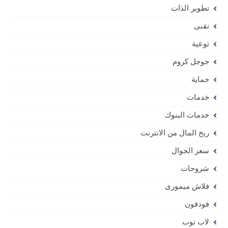
تطوير الذات
تقنى
توعية
جوجل كروم
حماية
خدمات
خدمات البنوك
ربح المال من الانترنت
سعر الجوال
شروحات
فلاش ميمورى
فودفون
لاب توب