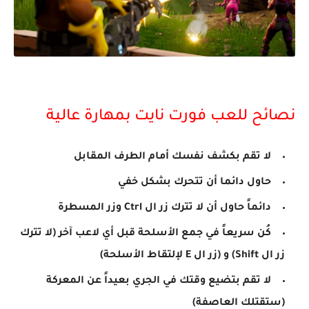
نصائح للعب فورت نايت بمهارة عالية
لا تقم بكشف نفسك أمام الطرف المقابل
حاول دائما أن تتحرك بشكل خفي
دائماً حاول أن لا تترك زر ال Ctrl وزر المسطرة
كُن سريعاً في جمع الأسلحة قبل أي لاعب آخر (لا تترك
زر ال Shift) و (زر ال E لإلتقاط الأسلحة)
لا تقم بتضيع وقتك في الجري بعيداً عن المعركة
(ستقتلك العاصفة)