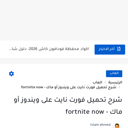
اكواد محفظة وي كاش الأكثر استخداما - تعرف عليها الان
اكواد محفظة فودافون كاش 2026: دليل شامل من التفعيل حتى السحب من atm - تقناوي
أخر الاخبار
توقف محفظة بنك cib عن العمل بداية من ابريل 2026
تجربة شراء من موقع تيمو temu مصر - تقناوي
العاب
الرئيسية
العاب
ازاي اعرف امكانيات اللاب توب أو الكمبيوتر بتاعي؟ طرق سهلة على كل نسخ ويندوز
شرح تحميل فورت نايت على ويندوز أو ماك - fortnite now
ليه الموبايل الأندرويد بقى بطيء وبيهَنج؟ تجارب وحلول واقعية لحل هذه المشكلة
شرح تحميل فورت نايت على ويندوز أو
ليه بطارية الموبايل بتخلص بسرعة؟ تجارب حقيقية وحلول عملية لمستخدمي أندرويد
ماك - fortnite now
وظائف البنك الاهلى المصري NBE لحديثي التخرج 2026 | تقناوي
Islam ahmed