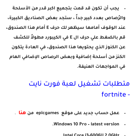
يجب أن تكون قد قمت بتجميع اكبر قدر من الأسلحة
والرُصاص بعدد كبير جداً ، ستجد بعض الصناديق الكبيرة،
عند الوقوف أمامها سيظهر لك حرف E أمام هذا الصندوق،
قم بالضغط علي حرف ال E في الكيبورد مطولاً للكشف
عن الكنوز الذي يحتويها هذا الصندوق، في العادة يتكون
الكنز من أسلحة إضافية وبعض الرصاص الإضافي الهام
في المواجهات العنيفة.
متطلبات تشغيل لعبة فورت نايت
- fortnite
هنا
عمل حساب جديد على موقع epicgames من
.
Windows 10 Pro – latest version.
Intel Core i3-6006U 2.0GHz.