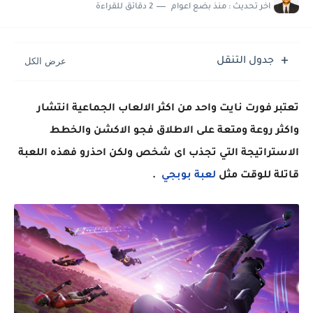
حل مشكلة : تم حجز الشحنة جمارك الوارد القاهرة مكتب فرز القاهرة
اخر تحديث :
منذ بضع اعوام
2 دقائق للقراءة
حل مشاكل كاميرا هاتف سامسونج S25 الترا
جدول التنقل
تعتبر فورت نايت واحد من اكثر الالعاب الجماعية انتشار
واكثر روعة ومتعة على الاطلاق فجو الاكشن والخطط
الاستراتيجة التي تجذب اى شخص ولكن احذرو فهذه اللعبة
قاتلة للوقت مثل
لعبة بوبجي
.