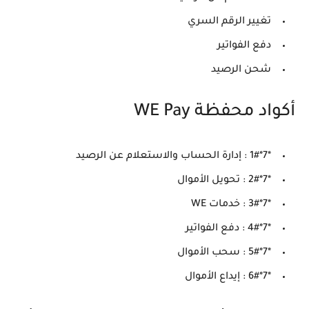
تغيير الرقم السري
دفع الفواتير
شحن الرصيد
أكواد محفظة WE Pay
*7*1# : إدارة الحساب والاستعلام عن الرصيد
*7*2# : تحويل الأموال
*7*3# : خدمات WE
*7*4# : دفع الفواتير
*7*5# : سحب الأموال
*7*6# : إيداع الأموال