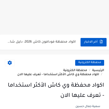
اكواد محفظة وي كاش الأكثر استخداما - تعرف عليها الان
اكواد محفظة فودافون كاش 2026: دليل شامل من التفعيل حتى السحب من atm - تقناوي
أخر الاخبار
توقف محفظة بنك cib عن العمل بداية من ابريل 2026
تجربة شراء من موقع تيمو temu مصر - تقناوي
محفظة الكترونية
الرئيسية
محفظة الكترونية
ازاي اعرف امكانيات اللاب توب أو الكمبيوتر بتاعي؟ طرق سهلة على كل نسخ ويندوز
اكواد محفظة وي كاش الأكثر استخداما - تعرف عليها الان
ليه الموبايل الأندرويد بقى بطيء وبيهَنج؟ تجارب وحلول واقعية لحل هذه المشكلة
اكواد محفظة وي كاش الأكثر استخداما
ليه بطارية الموبايل بتخلص بسرعة؟ تجارب حقيقية وحلول عملية لمستخدمي أندرويد
- تعرف عليها الان
وظائف البنك الاهلى المصري NBE لحديثي التخرج 2026 | تقناوي
سمية جمال حسين