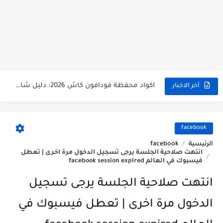
اكواد محفظة وي كاش الأكثر استخداما - تعرف عليها الان
اكواد محفظة فودافون كاش 2026: دليل شامل من التفعيل حتى السحب من atm - تقناوي
أخر الاخبار
توقف محفظة بنك cib عن العمل بداية من ابريل 2026
تجربة شراء من موقع تيمو temu مصر - تقناوي
facebook
الرئيسية
facebook
ازاي اعرف امكانيات اللاب توب أو الكمبيوتر بتاعي؟ طرق سهلة على كل نسخ ويندوز
انتهت صلاحية الجلسة يرجى تسجيل الدخول مرة اخرى | تعطل
فيسبوك في العالم facebook session expired
ليه الموبايل الأندرويد بقى بطيء وبيهَنج؟ تجارب وحلول واقعية لحل هذه المشكلة
انتهت صلاحية الجلسة يرجى تسجيل
ليه بطارية الموبايل بتخلص بسرعة؟ تجارب حقيقية وحلول عملية لمستخدمي أندرويد
الدخول مرة اخرى | تعطل فيسبوك في
وظائف البنك الاهلى المصري NBE لحديثي التخرج 2026 | تقناوي