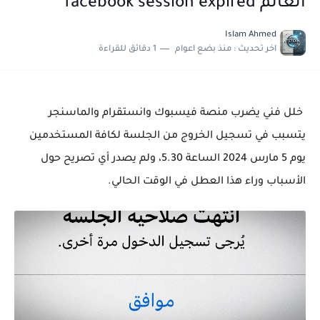
العالم facebook session expired
حل مشكلة : تم حجز الشحنة جمارك الوارد القاهرة مكتب فرز القاهرة
حل مشاكل كاميرا هاتف سامسونج S25 الترا
Islam Ahmed
اخر تحديث :
منذ بضع اعوام
1 دقائق للقراءة
خلل فني يضرب منصة فيسبوك وانستقرام والماسنجر
يتسبب في تسجيل الخروج من الجلسة لكافة المستخدمين
يوم 5 مارس 2024 الساعة 5.30، ولم يصدر أي تصريح حول
الأسباب وراء هذا العطل في الوقت الحالي.