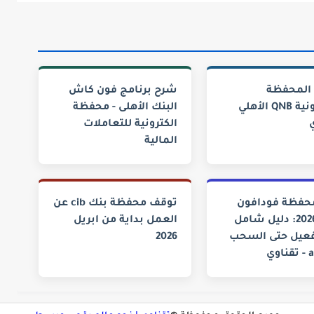
المحفظة
شرح برنامج فون كاش
الإلكترونية QNB الأهلي
البنك الأهلى - محفظة
الكترونية للتعاملات
المالية
محفظة فودافون
توقف محفظة بنك cib عن
كاش 2026: دليل شامل
العمل بداية من ابريل
فعيل حتى السحب
2026