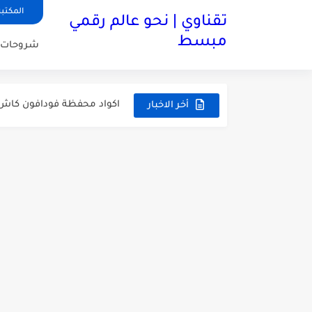
المكتبة
تقناوي | نحو عالم رقمي
مبسط
شروحات
اكواد محفظة وي كاش الأكثر 
اكواد محفظة فودافون كاش 2026: دليل شامل من التفعيل حتى السحب من atm - تقن
أخر الاخبار
توقف محفظة بنك cib عن العمل بداية من ابريل 2026
تجربة شراء من موقع تيمو temu مصر - تقناوي
ازاي اعرف امكانيات اللاب ت
ليه الموبايل الأندرويد بقى
ليه بطارية الموبايل بتخلص
وظائف البنك الاهلى المصري NBE لحديثي التخرج 2026 | تقن
حل مشكلة : تم حجز الشحنة ج