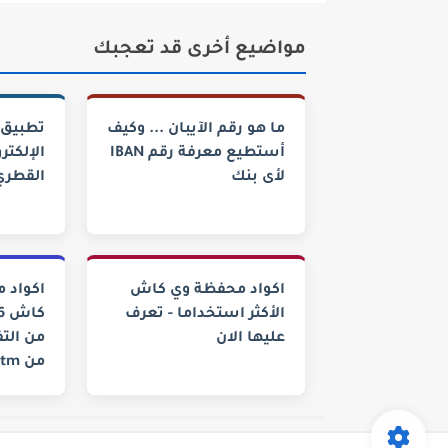
مواضيع أخرى قد تعجبك
ما هو رقم الآيبان ... وكيف
تطبيق 
أستطيع معرفة رقم IBAN
لأى بنك
القطري
اكواد محفظة وي كاش
اكواد 
الأكثر استخداما - تعرف
عليها الان
من الت
من atm - تقناوي