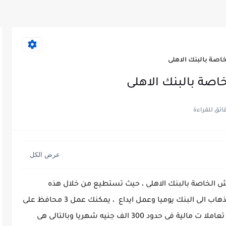
S25 الترا
صة بالبنك الاهلى
صة بالبنك الاهلى
ش الخاصة بالبنك الاهلى ، حيث تستطيع من خلال هذه
المحفظة اجراء كافة تعاملتك المالية بدل من الذهاب الى البنك يوميا وعمل ايداع ، يمكنك عمل 3 محافظ على
أرقام شخصية برقم قومى واحد وهذا يضمن لك تعاملا ت مالية فى حدود 300 الف جنيه شهريا وبالتالى هى