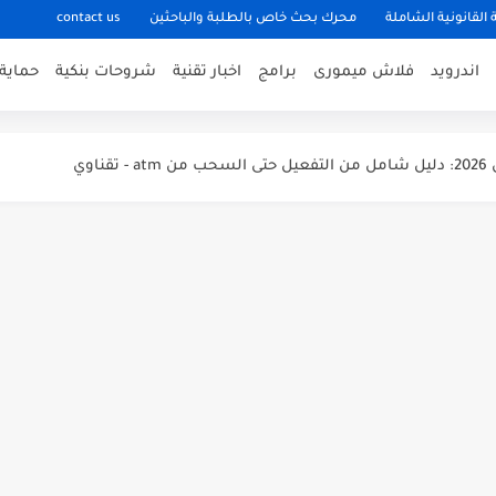
 القانونية الشاملة
محرك بحث خاص بالطلبة والباحثين
contact us
اندرويد
فلاش ميمورى
برامج
اخبار تقنية
شروحات بنكية
حماية
استخداما - تعرف عليها الان
اوي
وب أو الكمبيوتر بتاعي؟ طرق سهلة على كل نسخ ويندوز
 بطيء وبيهَنج؟ تجارب وحلول واقعية لحل هذه المشكلة
 بسرعة؟ تجارب حقيقية وحلول عملية لمستخدمي أندرويد
اوي
مارك الوارد القاهرة مكتب فرز القاهرة