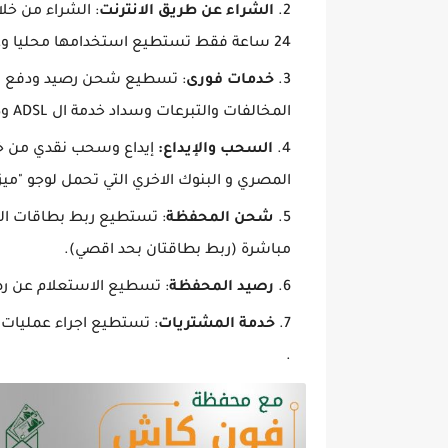
الشراء عن طريق الانترنت
: الشراء من خل
24 ساعة فقط تستطيع استخدامها محليا وعالميا.
خدمات فورى
: تسطيع شحن رصيد ودفع فا
المخالفات والتبرعات وسداد خدمة ال ADSL ودفع فواتير الكهرباء والماء والغاز وخدمات أخرى.
السحب والإيداع:
إيداع وسحب نقدي من خلا
المصري و البنوك الاخري التي تحمل لوجو "ميزة
شحن المحفظة
: تستطيع ربط بطاقات ال
مباشرة (ربط بطاقتان بحد اقصي).
رصيد المحفظة
: تسطيع الاستعلام عن رص
خدمة المشتريات
: تستطيع اجراء عمليات 
.