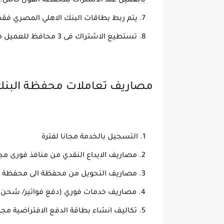
بالعميل عند الاشتراك بمحفظة الفون كاش.
يتم ربط بطاقات البنك الاهلي المصري ف
تستطيع الاشتراك فى 3 محافظ للعميل من خلال رقم قومى واحد مسجل على ثلاث ارقام .
مصاريف تعاملات محفظة البنك ا
التسجيل بالخدمة مجانا لفترة
مصاريف الايداع النقدي من منافذ فورى مج
مصاريف التحويل من محفظة الى محفظة مجانا حتى 9
مصاريف خدمات فوري (دفع فواتير/ شحن رص
تكاليف انشاء بطاقة الدفع الافتراضية مجانا حتى ي