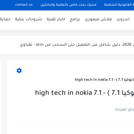
 القانونية الشاملة
محرك بحث خاص بالطلبة والباحثين
contact us
اندرويد
فلاش ميمورى
برامج
اخبار تقنية
شروحات بنكية
حماية
استخداما - تعرف عليها الان
اوي
high tech i
وب أو الكمبيوتر بتاعي؟ طرق سهلة على كل نسخ ويندوز
high tec
 بطيء وبيهَنج؟ تجارب وحلول واقعية لحل هذه المشكلة
 بسرعة؟ تجارب حقيقية وحلول عملية لمستخدمي أندرويد
اوي
مارك الوارد القاهرة مكتب فرز القاهرة