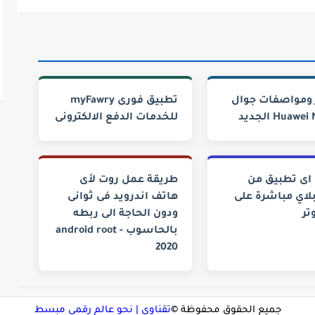
ومواصفات جوال
Huawe الجديد
للخدمات الدفع الالكترونى
اى تطبيق من
طريقة عمل روت لأى
لاي مباشرة على
هاتف اندرويد فى ثوانى
تر
ودون الحاجة الى ربطه
بالحاسوب - android root
2020
جميع الحقوق محفوظة ©
تقناوي | نحو عالم رقمي مبسط