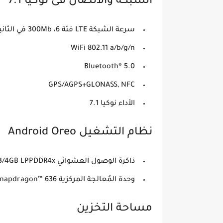
الشبكة والاتصال فى نوكيا 7.1
سرعة الشبكة LTE فئة 6، 300Mb في الثانية للتنزيل/50Mb في الثانية للتحميل
WiFi 802.11 a/b/g/n
Bluetooth® 5.0
GPS/AGPS+GLONASS, NFC
الأداء نوكيا 7.1
نظام التشغيل Android Oreo
ذاكرة الوصول العشوائي 3/4GB LPPDDR4x
وحدة المُعالجة المركزية Qualcomm® Snapdragon™ 636
مساحة التخزين