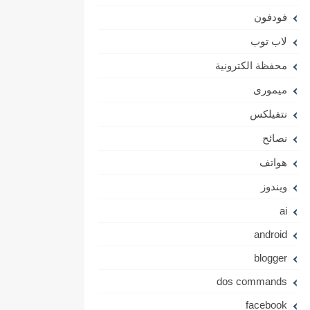
فودفون
لاب توب
محفظة الكترونية
ميمورى
نتفيلكس
نصائح
هواتف
ويندوز
ai
android
blogger
dos commands
facebook