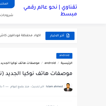
المكتبة
تقناوي | نحو عالم رقمي
مبسط
شروحات
اكواد محفظة وي كاش الأكثر 
اكواد محفظة فودافون كاش 2026: دليل شامل من التفعيل حتى السحب من atm - تقن
أخر الاخبار
توقف محفظة بنك cib عن العمل بداية من ابريل 2026
تجربة شراء من موقع تيمو temu مصر - تقناوي
android
الرئيسية
android
موصفات هاتف نوكيا الجديد (نوكيا 7.1 ) - n nokia 7.1
ازاي اعرف امكانيات اللاب ت
موصفات هاتف نوكيا الجديد (نوكيا 7.1 ) - h in nokia 7.1
ليه الموبايل الأندرويد بقى
ليه بطارية الموبايل بتخلص
Islam ahmed
اخر تحديث :
منذ بضع اعوام
1 دقائق للقراءة
وظائف البنك الاهلى المصري NBE لحديثي التخرج 2026 | تقن
حل مشكلة : تم حجز الشحنة ج