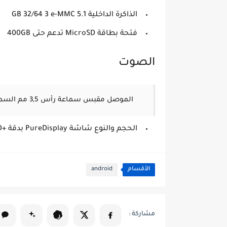
الذاكرة الداخلية GB 32/64 3 e-MMC 5.1
فتحة بطاقة MicroSD تدعم حتى 400GB
الصوت
الموصل مقبس سماعة رأس 3,5 مم
السما
الحجم والنوع شاشة PureDisplay بدقة +Full HD ومقاس 5,84 بوصات - الدقّة 19:9
الأقسام
android