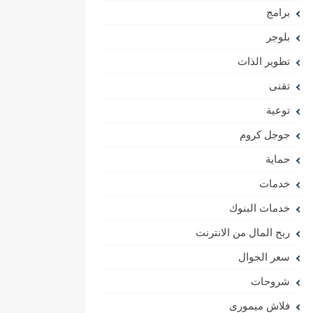
برامج
بلوجر
تطوير الذات
تقنى
توعية
جوجل كروم
حماية
خدمات
خدمات البنوك
ربح المال من الانترنت
سعر الجوال
شروحات
فلاش ميمورى